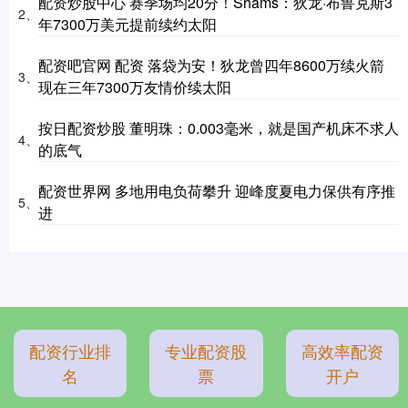
配资炒股中心 赛季场均20分！Shams：狄龙·布鲁克斯3
2、
年7300万美元提前续约太阳
配资吧官网 配资 落袋为安！狄龙曾四年8600万续火箭
3、
现在三年7300万友情价续太阳
按日配资炒股 董明珠：0.003毫米，就是国产机床不求人
4、
的底气
配资世界网 多地用电负荷攀升 迎峰度夏电力保供有序推
5、
进
配资行业排
专业配资股
高效率配资
名
票
开户