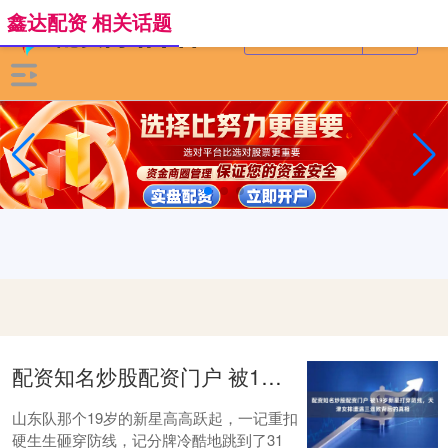
鑫达配资 相关话题
配资知名炒股配资门户 被19岁新星打穿防线，天津女排遭遇三连败背后的真相
山东队那个19岁的新星高高跃起，一记重扣
硬生生砸穿防线，记分牌冷酷地跳到了31