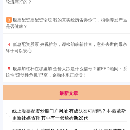
轮流痛打的？
​股票配资票配资论坛 我的真实经历告诉你们，植物养发产品
3
是否健康？
​低息配资股票 央视推荐，谭松韵获新佳音，意外去世的母亲
4
终于可以安心
​股票加杠杆在哪里加 金价大跌是什么信号？前FED顾问：系
5
统性“流动性危机”已至，金融体系正崩溃！
最新文章
线上股票配资炒股门户网址 有成队友可能吗？本·西蒙斯
1、
更新社媒晒鞋 其中有一双詹姆斯23代