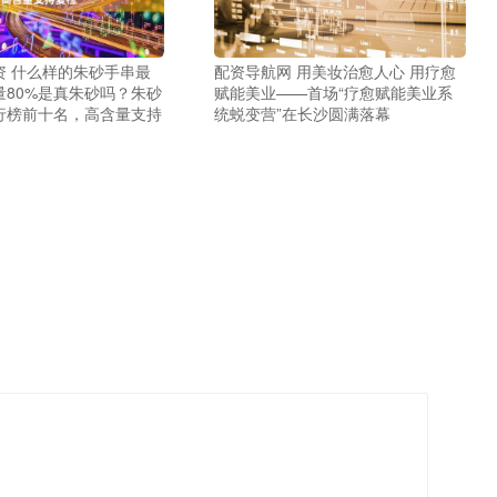
资 什么样的朱砂手串最
配资导航网 用美妆治愈人心 用疗愈
量80%是真朱砂吗？朱砂
赋能美业——首场“疗愈赋能美业系
行榜前十名，高含量支持
统蜕变营”在长沙圆满落幕