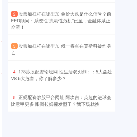
​股票加杠杆在哪里加 金价大跌是什么信号？前
2
FED顾问：系统性“流动性危机”已至，金融体系正
崩溃！
​股票加杠杆在哪里加 俄一将军在莫斯科被炸身
3
亡
​178炒股配资论坛网 性生活双刃剑：：5大益处
4
VS 5大危害，你了解多少？
​正规配资炒股平台网址 阿坎吉：英超的进球会
5
比意甲更多 跟图拉姆撞发型了？我下场就换