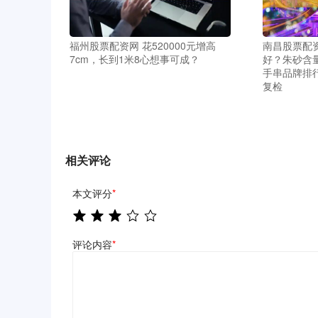
福州股票配资网 花520000元增高
南昌股票配
7cm，长到1米8心想事可成？
好？朱砂含
手串品牌排
复检
相关评论
本文评分
*
评论内容
*