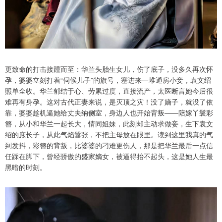
更致命的打击接踵而至：华兰头胎生女儿，伤了底子，没多久再次怀
孕，婆婆立刻打着“伺候儿子”的旗号，塞进来一堆通房小妾，袁文绍
照单全收。华兰郁结于心、劳累过度，直接流产，太医断言她今后很
难再有身孕。这对古代正妻来说，是灭顶之灾！没了嫡子，就没了依
靠，婆婆趁机逼她给丈夫纳侧室，身边人也开始背叛——陪嫁丫鬟彩
簪，从小和华兰一起长大，情同姐妹，此刻却主动求做妾，生下袁文
绍的庶长子，从此气焰嚣张，不把主母放在眼里。读到这里我真的气
到发抖，彩簪的背叛，比婆婆的刁难更伤人，那是把华兰最后一点信
任踩在脚下，曾经骄傲的盛家嫡女，被逼得抬不起头，这是她人生最
黑暗的时刻。