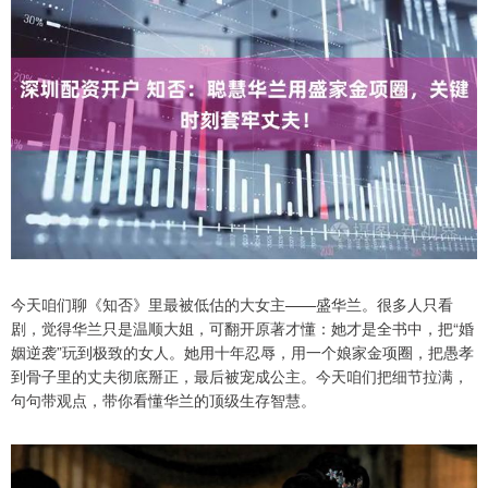
今天咱们聊《知否》里最被低估的大女主——盛华兰。很多人只看
剧，觉得华兰只是温顺大姐，可翻开原著才懂：她才是全书中，把“婚
姻逆袭”玩到极致的女人。她用十年忍辱，用一个娘家金项圈，把愚孝
到骨子里的丈夫彻底掰正，最后被宠成公主。今天咱们把细节拉满，
句句带观点，带你看懂华兰的顶级生存智慧。