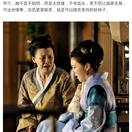
华兰，她不是不聪明，而是太骄傲，不肯低头，更不想让娘家丢脸，
可这份懂事，在恶婆婆眼里，就是可以随意拿捏的软柿子。