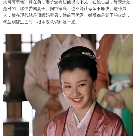
大哥有事他冲锋在前，妻子受委屈他视而不见，在他心里，母亲永远
是对的，哪怕委屈妻子、掏空家底，也不能让母亲不痛快。这种男
人，放在现代就是顶级妈宝男，婚前再优秀，婚后都是妻子的灾难，
华兰刚嫁过去时，根本没意识到这一点。