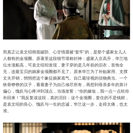
而真正让袁文绍彻底破防、心甘情愿被“套牢”的，是那个盛家女儿人
人都有的金项圈。原著里这段细节堪称封神：盛家入京高升，华兰地
位水涨船高，可袁文绍却发现，妻子穿的是几年前的旧衣，首饰全
无，连最宝贝的娘家金项圈都不见了。原来华兰为了补贴家用、支撑
丈夫开销，悄悄把这个象征娘家底气、自己最珍视的信物典当。一个
铁骨铮铮的汉子，看着妻子为自己倾尽所有，再想到母亲多年的算计
偏心，愧疚与心疼冲到顶点，当场发誓：“你的嫁妆，我一点一点给你
补回来！”我反复读这段，真的泪目：这个金项圈，套住的不是钱财，
是袁文绍的良心、愧疚与一生的忠诚，华兰这一步，走得太痛，也太
准。