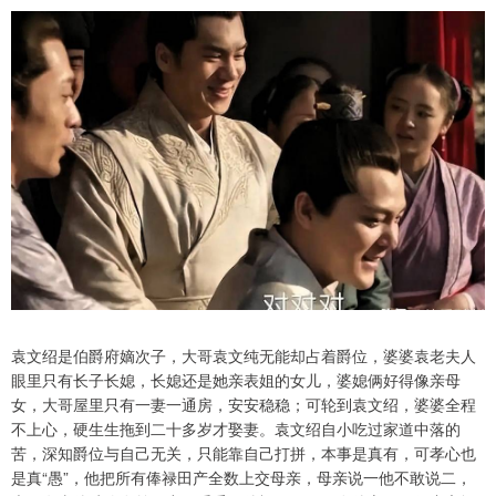
袁文绍是伯爵府嫡次子，大哥袁文纯无能却占着爵位，婆婆袁老夫人
眼里只有长子长媳，长媳还是她亲表姐的女儿，婆媳俩好得像亲母
女，大哥屋里只有一妻一通房，安安稳稳；可轮到袁文绍，婆婆全程
不上心，硬生生拖到二十多岁才娶妻。袁文绍自小吃过家道中落的
苦，深知爵位与自己无关，只能靠自己打拼，本事是真有，可孝心也
是真“愚”，他把所有俸禄田产全数上交母亲，母亲说一他不敢说二，