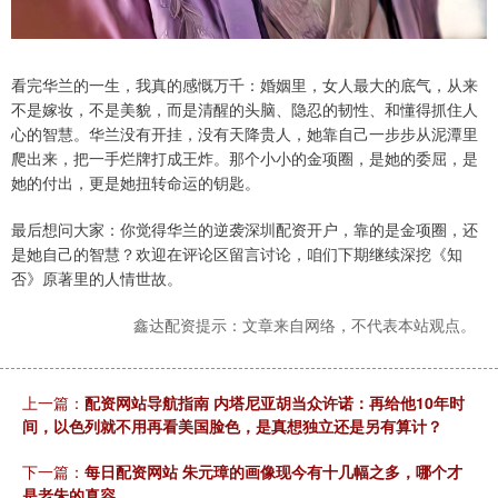
看完华兰的一生，我真的感慨万千：婚姻里，女人最大的底气，从来
不是嫁妆，不是美貌，而是清醒的头脑、隐忍的韧性、和懂得抓住人
心的智慧。华兰没有开挂，没有天降贵人，她靠自己一步步从泥潭里
爬出来，把一手烂牌打成王炸。那个小小的金项圈，是她的委屈，是
她的付出，更是她扭转命运的钥匙。
最后想问大家：你觉得华兰的逆袭深圳配资开户，靠的是金项圈，还
是她自己的智慧？欢迎在评论区留言讨论，咱们下期继续深挖《知
否》原著里的人情世故。
鑫达配资提示：文章来自网络，不代表本站观点。
上一篇：
配资网站导航指南 内塔尼亚胡当众许诺：再给他10年时
间，以色列就不用再看美国脸色，是真想独立还是另有算计？
下一篇：
每日配资网站 朱元璋的画像现今有十几幅之多，哪个才
是老朱的真容