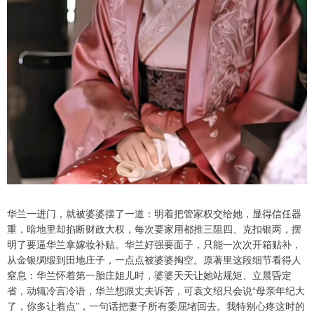
华兰一进门，就被婆婆摆了一道：明着把管家权交给她，显得信任器
重，暗地里却掐断财政大权，每次要家用都推三阻四、克扣银两，摆
明了要逼华兰拿嫁妆补贴。华兰好强要面子，只能一次次开箱贴补，
从金银绸缎到田地庄子，一点点被婆婆掏空。原著里这段细节看得人
窒息：华兰怀着第一胎庄姐儿时，婆婆天天让她站规矩、立晨昏定
省，动辄冷言冷语，华兰想跟丈夫诉苦，可袁文绍只会说“母亲年纪大
了，你多让着点”，一句话把妻子所有委屈堵回去。我特别心疼这时的