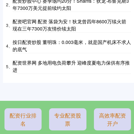
配资炒股中心 赛季场均20分！Shams：狄龙·布鲁克斯3
2、
年7300万美元提前续约太阳
配资吧官网 配资 落袋为安！狄龙曾四年8600万续火箭
3、
现在三年7300万友情价续太阳
按日配资炒股 董明珠：0.003毫米，就是国产机床不求人
4、
的底气
配资世界网 多地用电负荷攀升 迎峰度夏电力保供有序推
5、
进
配资行业排
专业配资股
高效率配资
名
票
开户