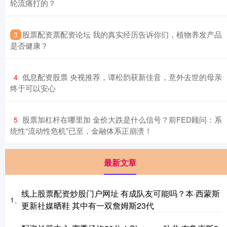
轮流痛打的？
​股票配资票配资论坛 我的真实经历告诉你们，植物养发产品
3
是否健康？
​低息配资股票 央视推荐，谭松韵获新佳音，意外去世的母亲
4
终于可以安心
​股票加杠杆在哪里加 金价大跌是什么信号？前FED顾问：系
5
统性“流动性危机”已至，金融体系正崩溃！
最新文章
线上股票配资炒股门户网址 有成队友可能吗？本·西蒙斯
1、
更新社媒晒鞋 其中有一双詹姆斯23代