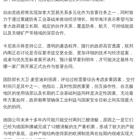
自由党政府将实现加拿大贸易关系多元化作为首要任务之一，同时致
力于通过重建防务工业基础来推动经济增长。韩华海洋表示希望与加
拿大政府建立长期、稳定的伙伴关系，覆盖防务、航天、可持续能源
以及关键矿产等领域的深层合作。
卡尼表示将坚持公正、透明的遴选程序。随行的政府高官透露，联邦
内阁正在讨论是否应要求提交更全面、更加详细的技术与经济提案，
或者与优先竞标者展开谈判。预计最早要到明年，才可能决定最终与
哪一家厂商开展正式合作与签署合同。
国防部长大卫·麦坚迪则强调，评估过程需要综合考虑多重因素，交付
时间只是其中之一。他指出，及时性固然重要，但互操作性、在北极
地区的使用场景以及长期的工业基础利益同样是决定性因素。无论最
终方案如何，政府都希望确保工业利益与国家安全目标之间实现最大
化的协同。
德国公司未来十多年内可能只能交付两到三艘潜艇，原因之一是它们
已经为德国和挪威完成了12艘潜艇的生产量积累，形成了较大的产能
与维护基底。这种产能结构使得新的欧洲制造商在短期内很难实现大