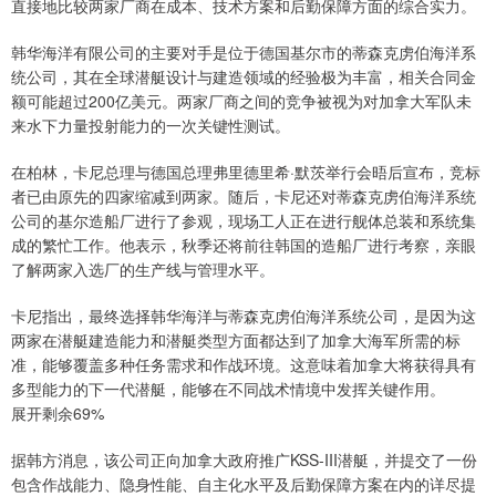
直接地比较两家厂商在成本、技术方案和后勤保障方面的综合实力。
韩华海洋有限公司的主要对手是位于德国基尔市的蒂森克虏伯海洋系
统公司，其在全球潜艇设计与建造领域的经验极为丰富，相关合同金
额可能超过200亿美元。两家厂商之间的竞争被视为对加拿大军队未
来水下力量投射能力的一次关键性测试。
在柏林，卡尼总理与德国总理弗里德里希·默茨举行会晤后宣布，竞标
者已由原先的四家缩减到两家。随后，卡尼还对蒂森克虏伯海洋系统
公司的基尔造船厂进行了参观，现场工人正在进行舰体总装和系统集
成的繁忙工作。他表示，秋季还将前往韩国的造船厂进行考察，亲眼
了解两家入选厂的生产线与管理水平。
卡尼指出，最终选择韩华海洋与蒂森克虏伯海洋系统公司，是因为这
两家在潜艇建造能力和潜艇类型方面都达到了加拿大海军所需的标
准，能够覆盖多种任务需求和作战环境。这意味着加拿大将获得具有
多型能力的下一代潜艇，能够在不同战术情境中发挥关键作用。
展开剩余69%
据韩方消息，该公司正向加拿大政府推广KSS-III潜艇，并提交了一份
包含作战能力、隐身性能、自主化水平及后勤保障方案在内的详尽提