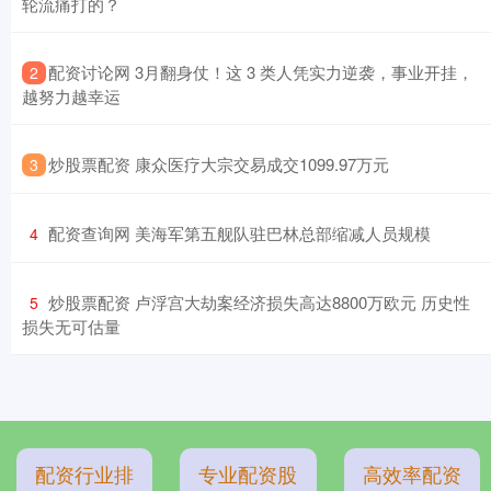
轮流痛打的？
​配资讨论网 3月翻身仗！这 3 类人凭实力逆袭，事业开挂，
2
越努力越幸运
​炒股票配资 康众医疗大宗交易成交1099.97万元
3
​配资查询网 美海军第五舰队驻巴林总部缩减人员规模
4
​炒股票配资 卢浮宫大劫案经济损失高达8800万欧元 历史性
5
损失无可估量
配资行业排
专业配资股
高效率配资