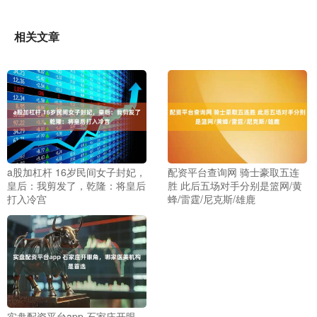
相关文章
a股加杠杆 16岁民间女子封妃，
配资平台查询网 骑士豪取五连
皇后：我剪发了，乾隆：将皇后
胜 此后五场对手分别是篮网/黄
打入冷宫
蜂/雷霆/尼克斯/雄鹿
实盘配资平台app 石家庄开眼