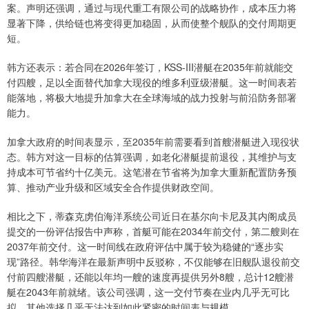
案。声明还强调，通过与现代重工有限公司的战略协作，成本压力将
显著下降，供给链也将变得更加稳固，从而使整个舰队的交付周期更
短。
韩方还表示：若合同在2026年签订，KSS-III潜艇在2035年前就能交
付四艘，足以全面替代加拿大现役的维多利亚级潜艇。这一时间表若
能落地，将极大地提升加拿大在全球海域的战力投射与前沿防务部署
能力。
加拿大政府的时间表显示，至2035年前需要看到首艘潜艇进入现役状
态。韩方对这一目标的估算强调，如老化潜艇提前退役，其维护与支
持成本可节省约十亿美元。这笔潜在节省将为加拿大重新配置防务预
算、推动产业升级和区域安全合作提供财政空间。
相比之下，蒂森克虏伯海洋系统公司近日在基尔向卡尼及其内阁成员
提交的一份评估报告中声称，首艇可能在2034年前交付，第二艘则在
2037年前交付。这一时间线在政府评估中属于较为稳健的“逐步实
现”路径。韩华海洋在最新声明中反驳称，不仅能够在旧舰队退役前交
付前四艘潜艇，还能以年均一艘的速度再提供另外8艘，总计12艘潜
艇在2043年前就绪。该公司强调，这一交付节奏在业内几乎无可比
拟，其他选择几乎无法达到如此紧密的时间表与规模。